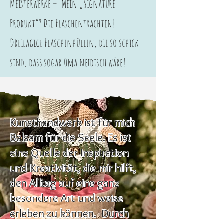
Meisterwerke – Mein „Signature
Produkt“? Die Flaschentrachten!
Dreilagige Flaschenhüllen, die so schick
sind, dass sogar Oma neidisch wäre!
Kunsthandwerk ist für mich
Balsam für die Seele. Es ist
eine Quelle der Inspiration
und Kreativität, die mir hilft,
den Alltag auf eine ganz
besondere Art und weise
erleben zu können. Durch